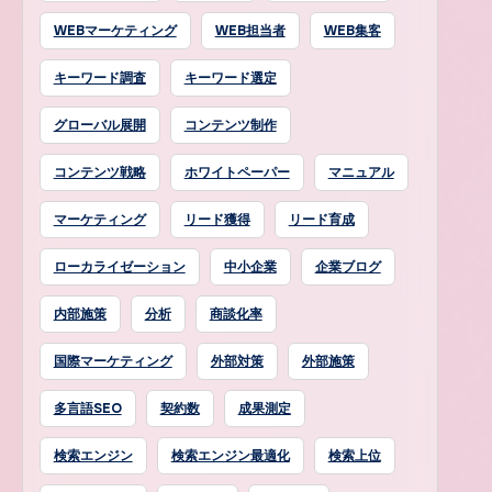
WEBマーケティング
WEB担当者
WEB集客
キーワード調査
キーワード選定
グローバル展開
コンテンツ制作
コンテンツ戦略
ホワイトペーパー
マニュアル
マーケティング
リード獲得
リード育成
ローカライゼーション
中小企業
企業ブログ
内部施策
分析
商談化率
国際マーケティング
外部対策
外部施策
多言語SEO
契約数
成果測定
検索エンジン
検索エンジン最適化
検索上位