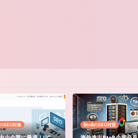
BのSEO対策
BtoBのSEO対策
B中小企業に最適！UC-
海外進出BtoB企業必