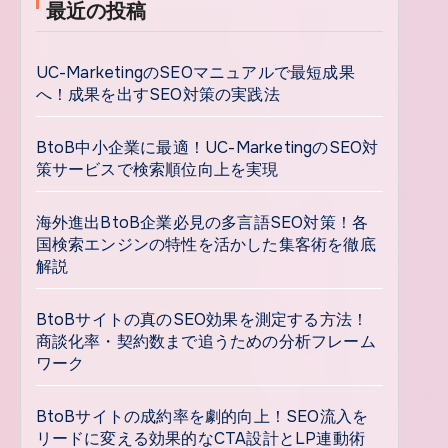
最近の投稿
UC-MarketingのSEOマニュアルで最短成果
へ！成果を出すSEO対策の実践法
BtoB中小企業に最適！UC-MarketingのSEO対
策サービスで検索順位向上を実現
海外進出BtoB企業必見の多言語SEO対策！各
国検索エンジンの特性を活かした集客術を徹底
解説
BtoBサイトの真のSEO効果を測定する方法！
商談化率・契約数まで追うための分析フレーム
ワーク
BtoBサイトの成約率を劇的向上！SEO流入を
リードに変える効果的なCTA設計とLP連動術