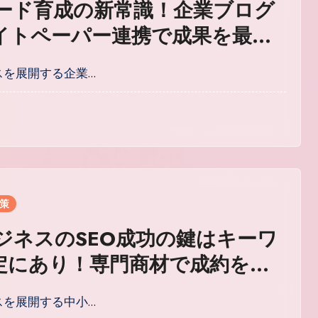
Bリード育成の新常識！企業ブログ
イトペーパー連携で成果を最大
実践手法
ネスを展開する企業…
対策
ビジネスのSEO成功の鍵はキーワ
定にあり！専門商材で成約を獲
戦略的アプローチ
ネスを展開する中小…