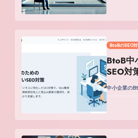
BtoBのSEO
BtoB中
SEO
現
中小企業のB