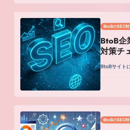
BtoBのSEO
BtoB
対策チ
る最適
BtoBサイ
BtoBのSEO