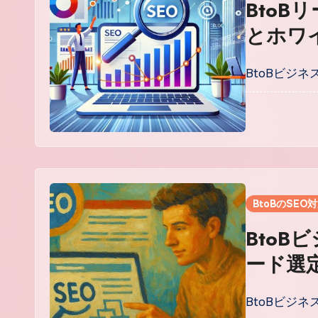
Bto
とホワ
化する
BtoBビジ
BtoBのSEO
BtoB
ード選
得する
BtoBビジ