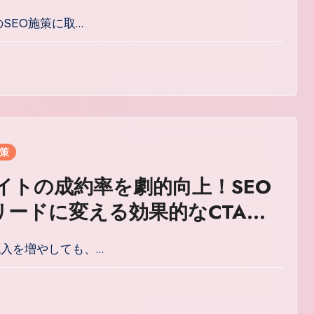
フレームワーク
トのSEO施策に取…
対策
サイトの成約率を劇的向上！SEO
リードに変える効果的なCTA設
連動術
流入を増やしても、…