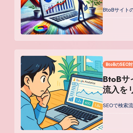
の分析
BtoBサイ
BtoBのSEO
BtoB
流入を
計とLP
SEOで検索