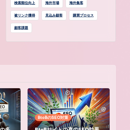
検索順位向上
海外市場
海外集客
被リンク獲得
見込み顧客
購買プロセス
顧客課題
BtoBのSEO対策
見の多
BtoBサイトの真のSEO効果