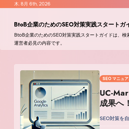
コ
木. 8月 6th, 2026
ン
テ
BtoB企業のためのSEO対策実践スタートガ
ン
BtoB企業のためのSEO対策実践スタートガイドは、
ツ
運営者必見の内容です。
に
ス
キ
ッ
プ
SEO マニュ
UC-M
成果へ
SEO対策を