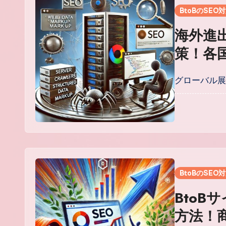
BtoBのSEO
海外進出
策！各
た集客
グローバル展
BtoBのSEO
BtoB
方法！